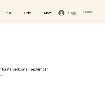
Logga in
Varukorg
Jakt
Fiske
More
r första veckorna i september.
er.